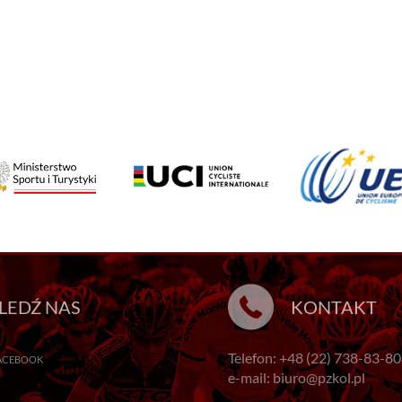
LEDŹ NAS
KONTAKT
Telefon: +48 (22) 738-83-80
ACEBOOK
e-mail: biuro@pzkol.pl