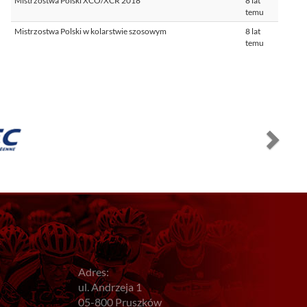
Mistrzostwa Polski XCO/XCR 2018
8 lat
temu
Mistrzostwa Polski w kolarstwie szosowym
8 lat
temu
Adres:
ul. Andrzeja 1
05-800 Pruszków