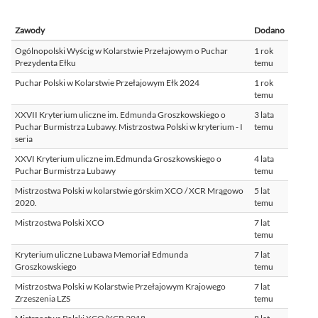
Zawody
Dodano
Ogólnopolski Wyścig w Kolarstwie Przełajowym o Puchar
1 rok
Prezydenta Ełku
temu
Puchar Polski w Kolarstwie Przełajowym Ełk 2024
1 rok
temu
XXVII Kryterium uliczne im. Edmunda Groszkowskiego o
3 lata
Puchar Burmistrza Lubawy. Mistrzostwa Polski w kryterium - I
temu
seria
XXVI Kryterium uliczne im.Edmunda Groszkowskiego o
4 lata
Puchar Burmistrza Lubawy
temu
Mistrzostwa Polski w kolarstwie górskim XCO / XCR Mrągowo
5 lat
2020.
temu
Mistrzostwa Polski XCO
7 lat
temu
Kryterium uliczne Lubawa Memoriał Edmunda
7 lat
Groszkowskiego
temu
Mistrzostwa Polski w Kolarstwie Przełajowym Krajowego
7 lat
Zrzeszenia LZS
temu