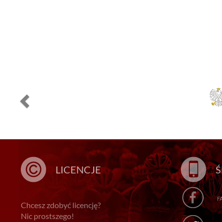
LICENCJE
Ś
F
Chcesz zdobyć licencję?
Nic prostszego!