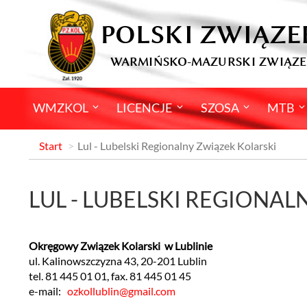
POLSKI ZWIĄZE
WARMIŃSKO-MAZURSKI ZWIĄZE
WMZKOL
LICENCJE
SZOSA
MTB
Start
Lul - Lubelski Regionalny Związek Kolarski
LUL - LUBELSKI REGIONA
Okręgowy Związek Kolarski w Lublinie
ul. Kalinowszczyzna 43, 20-201 Lublin
tel. 81 445 01 01, fax. 81 445 01 45
e-mail:
ozkollublin@gmail.com